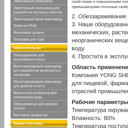
Эжекторный земснаряд
свойствами и повышенными эле
превышающими полезные свойс
Эжекторный земснаряд для
разработки песчаных грунтов
2. Обеззараживание
Эжекторный мини-земснаряд
3. Наше оборудовани
Трубы из ПНД
механических, раств
Резиновые шланги
неорганических веще
Поплавки для труб
воду.
Обогатительное
Оборудование для
4. Простата в экспл
оборудование
просеивания песка
Область применен
Многочерпаковый земснаряд
для разработки железистого
Компания YONG SHE
песчаника
Многочерпаковый земснаряд
для пищевой, фармац
для добычи золота
отраслей промышлен
Магнитный сепаратор для
обогащения руды
Рабочие параметры
Оборудование для добычи
золота
Температура окруж
Винтовой сепаратор
Влажность: 80%
Баржи и буксиры
Температура поступ