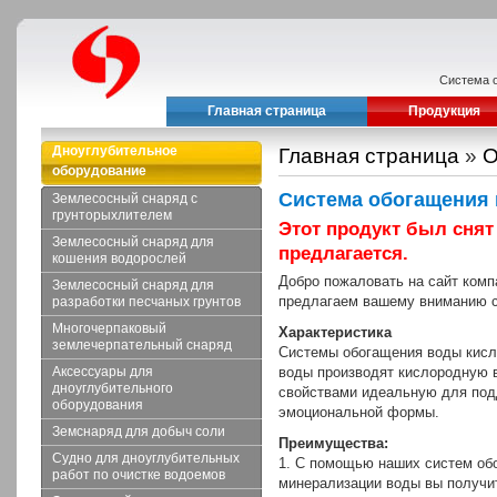
Система о
Главная страница
Продукция
Дноуглубительное
Главная страница
»
О
оборудование
Система обогащения
Землесосный снаряд с
грунторыхлителем
Этот продукт был снят
Землесосный снаряд для
предлагается.
кошения водорослей
Добро пожаловать на сайт ко
Землесосный снаряд для
предлагаем вашему вниманию с
разработки песчаных грунтов
Многочерпаковый
Характеристика
землечерпательный снаряд
Системы обогащения воды кисл
Аксессуары для
воды производят кислородную в
дноуглубительного
свойствами идеальную для под
оборудования
эмоциональной формы.
Земснаряд для добыч соли
Преимущества:
Судно для дноуглубительных
1. С помощью наших систем об
работ по очистке водоемов
минерализации воды вы получи