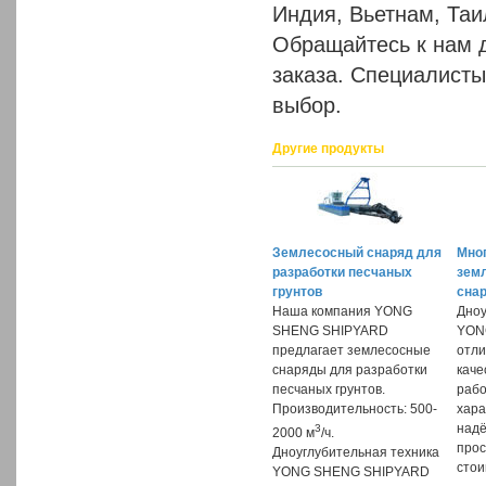
Индия, Вьетнам, Таи
Обращайтесь к нам 
заказа. Специалист
выбор.
Другие продукты
Землесосный снаряд для
Мно
разработки песчаных
зем
грунтов
сна
Наша компания YONG
Дноу
SHENG SHIPYARD
YON
предлагает землесосные
отли
снаряды для разработки
каче
песчаных грунтов.
раб
Производительность: 500-
хара
надё
3
2000 м
/ч.
прос
Дноуглубительная техника
стои
YONG SHENG SHIPYARD