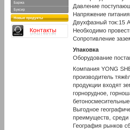
Баржа
Давление поступающ
Буксир
Напряжение питания
Новые продукты
Двухфазный ток:15 
Контакты
Необходимо провест
Сопротивление зазе
Упаковка
Оборудование поста
Компания YONG SHE
производитель тяжёл
продукции входят з
горнорудное, горнош
бетоносмесительные 
Выгодное географич
преимуществ, среди 
География рынков сб