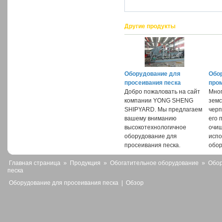
Другие продукты
Оборудование для
Обо
просеивания песка
про
Добро пожаловать на сайт
Мно
компании YONG SHENG
земс
SHIPYARD. Мы предлагаем
черп
вашему вниманию
его 
высокотехнологичное
очи
оборудование для
испо
просеивания песка.
обор
Главная страница
»
Продукция
»
Обогатительное оборудование
»
Обор
песка
Оборудование для просеивания песка
|
Обзор