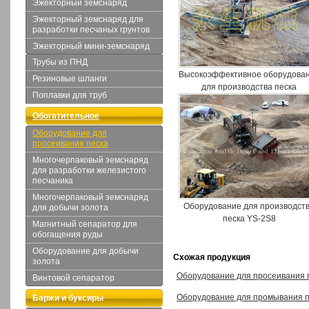
Эжекторный земснаряд
Эжекторный земснаряд для
разработки песчаных грунтов
Эжекторный мини-земснаряд
Трубы из ПНД
Высокоэффективное оборудова
Резиновые шланги
для производства песка
Поплавки для труб
Обогатительное
Оборудование для
оборудование
просеивания песка
Многочерпаковый земснаряд
для разработки железистого
песчаника
Многочерпаковый земснаряд
Оборудование для производст
для добычи золота
песка YS-2S8
Магнитный сепаратор для
обогащения руды
Оборудование для добычи
Схожая продукция
золота
Оборудование для просеивания 
Винтовой сепаратор
Оборудование для промывания п
Баржи и буксиры