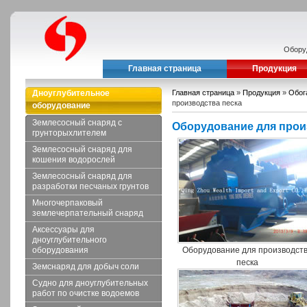
Обору
Главная страница
Продукция
Дноуглубительное
Главная страница
»
Продукция
»
Обог
производства песка
оборудование
Землесосный снаряд с
Оборудование для прои
грунторыхлителем
Землесосный снаряд для
кошения водорослей
Землесосный снаряд для
разработки песчаных грунтов
Многочерпаковый
землечерпательный снаряд
Аксессуары для
дноуглубительного
оборудования
Оборудование для производст
песка
Земснаряд для добыч соли
Судно для дноуглубительных
работ по очистке водоемов