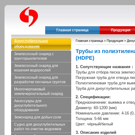
Главная страница
Продукция
Дноуглубительное
Главная страница
»
Продукция
»
Дноу
оборудование
Трубы из полиэтилен
Землесосный снаряд с
(HDPE)
грунторыхлителем
Землесосный снаряд для
1. Сопутствующие названия：
кошения водорослей
Трубы для отбора песка земле
Землесосный снаряд для
Погружная труба для отвода п
разработки песчаных грунтов
Полиэтиленовая труба для выем
Труба для дноуглубительных р
Многочерпаковый
землечерпательный снаряд
2. Спецификации:
Аксессуары для
Предназначение: выемка и отво
дноуглубительного
Диаметр: 60-1200 (мм)
оборудования
Номинальное давление: 4-16 (0,
Земснаряд для добыч соли
Толщина: 5-66 мм
Цвет: чёрный/белый
Судно для дноуглубительных
работ по очистке водоемов
3. Описание изделий