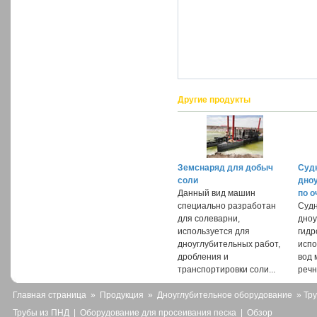
Другие продукты
Земснаряд для добыч
Суд
соли
дно
Данный вид машин
по о
специально разработан
Судн
для солеварни,
дноу
используется для
гид
дноуглубительных работ,
испо
дробления и
вод 
транспортировки соли...
речн
Главная страница
»
Продукция
»
Дноуглубительное оборудование
» Тр
Трубы из ПНД
|
Оборудование для просеивания песка
|
Обзор