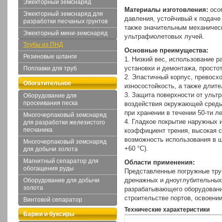
Эжекторный земснаряд
Материалы изготовления:
особ
Эжекторный земснаряд для
давления, устойчивый к подаче
разработки песчаных грунтов
также значительным механичес
Эжекторный мини-земснаряд
ультрафиолетовых лучей.
Трубы из ПНД
Основные преимущества:
Резиновые шланги
1. Низкий вес, использование 
установки и демонтажа, просто
Поплавки для труб
2. Эластичный корпус, превосх
Обогатительное
износостойкость, а также длите
3. Защита поверхности от ульт
Оборудование для
оборудование
просеивания песка
воздействия окружающей среды
при хранении в течении 50-ти ле
Многочерпаковый земснаряд
4. Гладкое покрытие наружных и
для разработки железистого
песчаника
коэффициент трения, высокая 
возможность использования в ш
Многочерпаковый земснаряд
+60 °C).
для добычи золота
Магнитный сепаратор для
Области применения:
обогащения руды
Представленные погружные тру
дренажных и дноуглубительных 
Оборудование для добычи
золота
разрабатывающего оборудовани
строительстве портов, освоении
Винтовой сепаратор
Технические характеристики
Баржи и буксиры